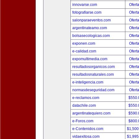
innovarse.com
Ofert
fotografiarse.com
Ofert
salonparaeventos.com
Ofert
argentinateamo.com
Ofert
bolsasecologicas.com
Ofert
exponen.com
Ofert
e-calidad.com
Ofert
expomultimedia.com
Ofert
resultadosorganicos.com
Ofert
resultadosnaturales.com
Ofert
e-inteligencia.com
Ofert
normasdeseguridad.com
Ofert
e-reclamos.com
$550.
datachile.com
$550.
argentinatequiero.com
$590.
e-Foros.com
$800.
e-Contenidos.com
$1,500
vidaexitosa.com
$1,995