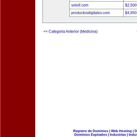
solo9.com
$2,500
productosdigitales.com
$4,950
<< Categoria Anterior (Medicina)
Registro de Dominios
|
Web Hosting
|
D
Dominios Expirados
|
Industrias
|
Indu