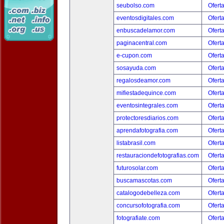
seubolso.com
Ofert
eventosdigitales.com
Ofert
enbuscadelamor.com
Ofert
paginacentral.com
Ofert
e-cupon.com
Ofert
sosayuda.com
Ofert
regalosdeamor.com
Ofert
mifiestadequince.com
Ofert
eventosintegrales.com
Ofert
protectoresdiarios.com
Ofert
aprendafotografia.com
Ofert
listabrasil.com
Ofert
restauraciondefotografias.com
Ofert
futurosolar.com
Ofert
buscamascotas.com
Ofert
catalogodebelleza.com
Ofert
concursofotografia.com
Ofert
fotografiate.com
Ofert