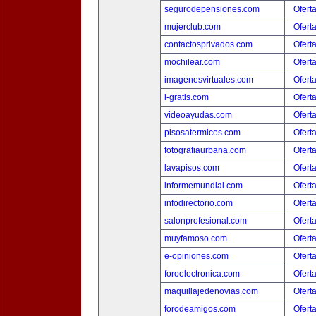
segurodepensiones.com
Ofert
mujerclub.com
Ofert
contactosprivados.com
Ofert
mochilear.com
Ofert
imagenesvirtuales.com
Ofert
i-gratis.com
Ofert
videoayudas.com
Ofert
pisosatermicos.com
Ofert
fotografiaurbana.com
Ofert
lavapisos.com
Ofert
informemundial.com
Ofert
infodirectorio.com
Ofert
salonprofesional.com
Ofert
muyfamoso.com
Ofert
e-opiniones.com
Ofert
foroelectronica.com
Ofert
maquillajedenovias.com
Ofert
forodeamigos.com
Ofert