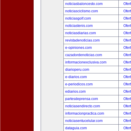
noticiasbaloncesto.com
Ofer
noticiasciclismo.com
Ofer
noticiasgolf.com
Ofer
noticiastenis.com
Ofer
noticiasdiarias.com
Ofer
revistadenoticias.com
Ofer
e-opiniones.com
Ofer
cazadordenoticias.com
Ofer
informacionexclusiva.com
Ofer
diarioperu.com
Ofer
e-diarios.com
Ofer
e-periodicos.com
Ofer
ediarios.com
Ofer
partesdeprensa.com
Ofer
noticiasendirecto.com
Ofer
informacionpractica.com
Ofer
noticiasentucelular.com
Ofer
dataguia.com
Ofer