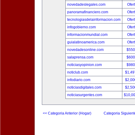
novedadeslegales.com
Ofer
panoramafinanciero.com
Ofer
tecnologiasdelainformacion.com
Ofer
infogobierno.com
Ofer
informacionmundial.com
Ofer
guialatinoamerica.com
Ofer
novedadesonline.com
$550
salaprensa.com
$600
noticiasyopinion.com
$980
noticlub.com
$1,49
infodiario.com
$2,00
noticiasdigitales.com
$2,50
noticiasurgentes.com
$10,0
<< Categoria Anterior (Hogar)
Categoria Siguient