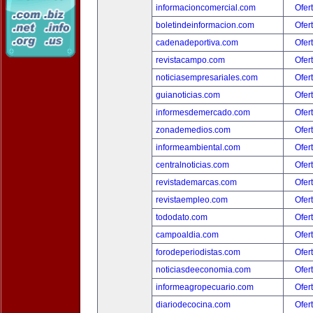
informacioncomercial.com
Ofer
boletindeinformacion.com
Ofer
cadenadeportiva.com
Ofer
revistacampo.com
Ofer
noticiasempresariales.com
Ofer
guianoticias.com
Ofer
informesdemercado.com
Ofer
zonademedios.com
Ofer
informeambiental.com
Ofer
centralnoticias.com
Ofer
revistademarcas.com
Ofer
revistaempleo.com
Ofer
tododato.com
Ofer
campoaldia.com
Ofer
forodeperiodistas.com
Ofer
noticiasdeeconomia.com
Ofer
informeagropecuario.com
Ofer
diariodecocina.com
Ofer