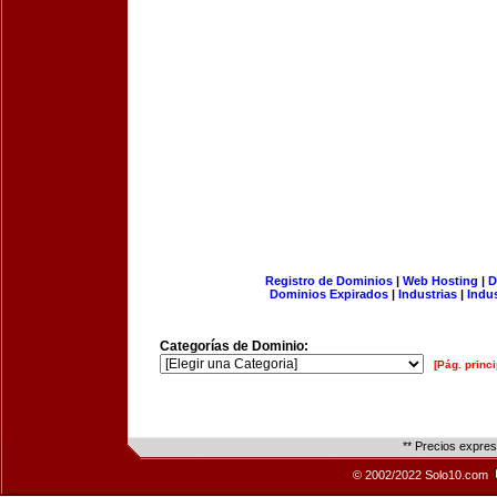
Registro de Dominios
|
Web Hosting
|
D
Dominios Expirados
|
Industrias
|
Indu
Categorías de Dominio:
[Pág. princi
** Precios expre
© 2002/2022 Solo10.com