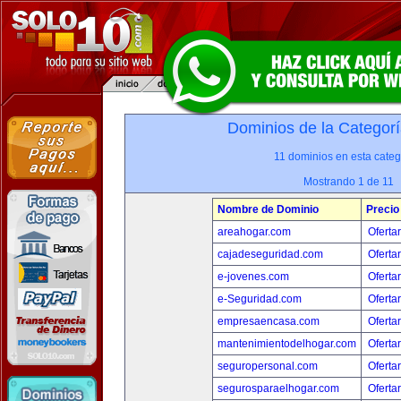
Dominios de la Categorí
11 dominios en esta categ
Mostrando 1 de 11
Nombre de Dominio
Precio
areahogar.com
Oferta
cajadeseguridad.com
Oferta
e-jovenes.com
Oferta
e-Seguridad.com
Oferta
empresaencasa.com
Oferta
mantenimientodelhogar.com
Oferta
seguropersonal.com
Oferta
segurosparaelhogar.com
Oferta