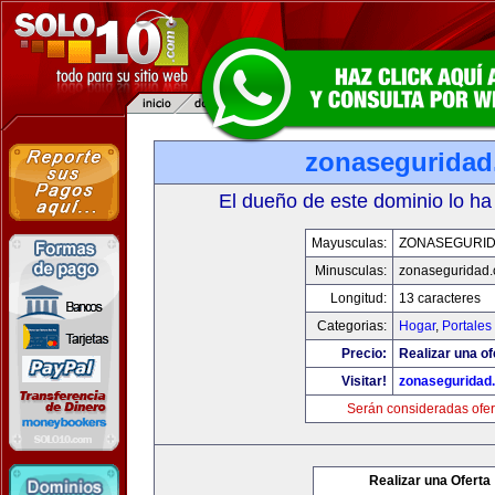
zonasegurida
El dueño de este dominio lo ha
Mayusculas:
ZONASEGURI
Minusculas:
zonaseguridad
Longitud:
13 caracteres
Categorias:
Hogar
,
Portales
Precio:
Realizar una of
Visitar!
zonaseguridad
Serán consideradas ofer
Realizar una Oferta