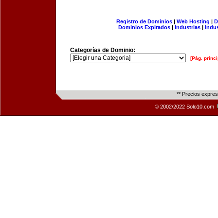
Registro de Dominios
|
Web Hosting
|
D
Dominios Expirados
|
Industrias
|
Indu
Categorías de Dominio:
[Pág. princi
** Precios expre
© 2002/2022 Solo10.com