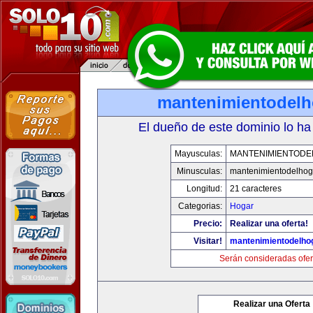
mantenimientodel
El dueño de este dominio lo ha
Mayusculas:
MANTENIMIENTOD
Minusculas:
mantenimientodelhog
Longitud:
21 caracteres
Categorias:
Hogar
Precio:
Realizar una oferta!
Visitar!
mantenimientodelho
Serán consideradas ofer
Realizar una Oferta