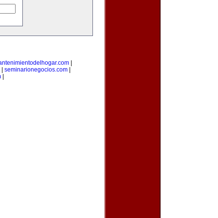
ntenimientodelhogar.com
|
|
seminarionegocios.com
|
m
|