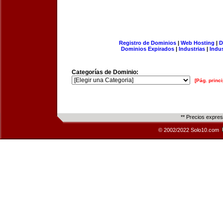
Registro de Dominios
|
Web Hosting
|
D
Dominios Expirados
|
Industrias
|
Indu
Categorías de Dominio:
[Pág. princi
** Precios expre
© 2002/2022 Solo10.com