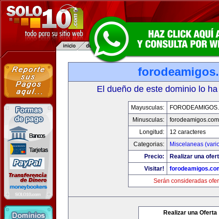
forodeamigos
El dueño de este dominio lo ha
Mayusculas:
FORODEAMIGOS
Minusculas:
forodeamigos.com
Longitud:
12 caracteres
Categorias:
Miscelaneas (vari
Precio:
Realizar una ofert
Visitar!
forodeamigos.co
Serán consideradas ofer
Realizar una Oferta