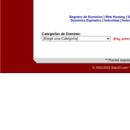
Registro de Dominios
|
Web Hosting
|
D
Dominios Expirados
|
Industrias
|
Indu
Categorías de Dominio:
[Pág. princi
** Precios expre
© 2002/2022 Solo10.com