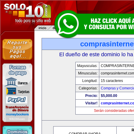
comprasinterne
El dueño de este dominio lo ha
Mayusculas:
COMPRASINTERNE
Minusculas:
comprasinternet.co
Longitud:
15 caracteres
Categorias:
Compras y Comercio
Precio:
$5,000.00
Visitar!
comprasinternet.c
Serán consideradas ofer
R