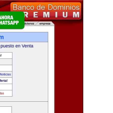
om
 puesto en Venta
M
Noticias
ferta!
tas