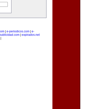
.com
|
e-periodicos.com
|
e-
publicidad.com
|
expirados.net
|