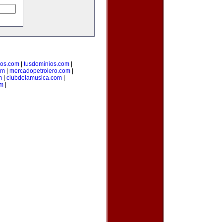
ios.com
|
tusdominios.com
|
om
|
mercadopetrolero.com
|
m
|
clubdelamusica.com
|
om
|