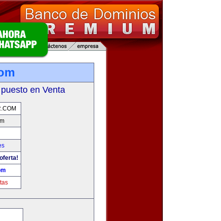
com
 puesto en Venta
.COM
om
es
oferta!
om
tas