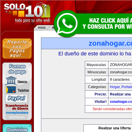
zonahogar.
El dueño de este dominio lo ha
Mayusculas:
ZONAHOGAR
Minusculas:
zonahogar.c
Longitud:
9 caracteres
Categorias:
Hogar
,
Portal
Precio:
Realizar una 
Visitar!
zonahogar.c
Serán consideradas ofer
Realizar una Oferta