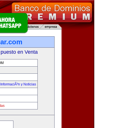
lar.com
 puesto en Venta
OM
,
InformaciÃ³n y Noticias
tas