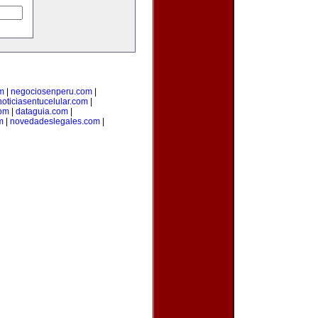
m
|
negociosenperu.com
|
noticiasentucelular.com
|
com
|
dataguia.com
|
m
|
novedadeslegales.com
|