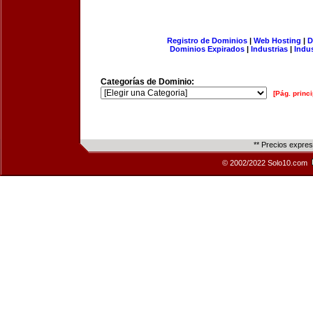
Registro de Dominios
|
Web Hosting
|
D
Dominios Expirados
|
Industrias
|
Indu
Categorías de Dominio:
[Pág. princi
** Precios expre
© 2002/2022 Solo10.com