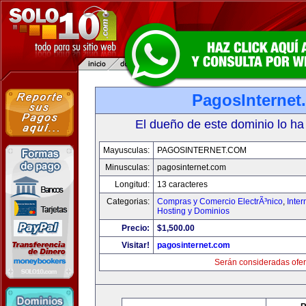
PagosInternet
El dueño de este dominio lo ha
Mayusculas:
PAGOSINTERNET.COM
Minusculas:
pagosinternet.com
Longitud:
13 caracteres
Categorias:
Compras y Comercio ElectrÃ³nico
,
Inter
Hosting y Dominios
Precio:
$1,500.00
Visitar!
pagosinternet.com
Serán consideradas ofer