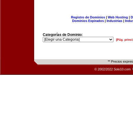
Registro de Dominios
|
Web Hosting
|
D
Dominios Expirados
|
Industrias
|
Indu
Categorías de Dominio:
[Pág. princi
** Precios expre
© 2002/2022 Solo10.com